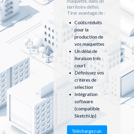
maquette, dans un
territoire défini.
Tirer avantage de :
Coûts réduits
pour la
production de
vos maquettes
Un délai de
livraison très
court
Définissez vos
critères de
sélection
Intégration
software
(compatible
SketchUp)
Téléchargez un